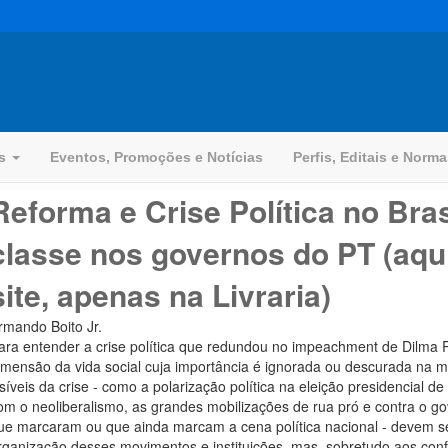
os
Eventos, Promoções e Notícias
Perfis, Editais e Norm
Reforma e Crise Política no Brasi
classe nos governos do PT (aqui
site, apenas na Livraria)
rmando Boito Jr.
ara entender a crise política que redundou no impeachment de Dilma
imensão da vida social cuja importância é ignorada ou descurada na ma
isíveis da crise - como a polarização política na eleição presidencial 
om o neoliberalismo, as grandes mobilizações de rua pró e contra o g
ue marcaram ou que ainda marcam a cena política nacional - devem se
rganização desses movimentos e instituições, mas, sobretudo,aos confl