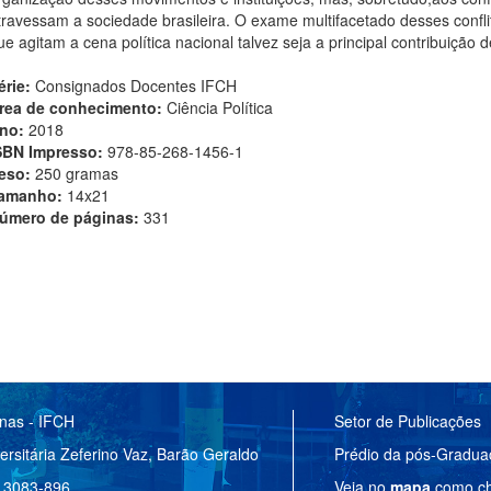
travessam a sociedade brasileira. O exame multifacetado desses conf
ue agitam a cena política nacional talvez seja a principal contribuição d
érie:
Consignados Docentes IFCH
rea de conhecimento:
Ciência Política
no:
2018
SBN Impresso:
978-85-268-1456-1
eso:
250 gramas
amanho:
14x21
úmero de páginas:
331
anas - IFCH
Setor de Publicações
ersitária Zeferino Vaz, Barão Geraldo
Prédio da pós-Gradu
 13083-896
Veja no
mapa
como ch