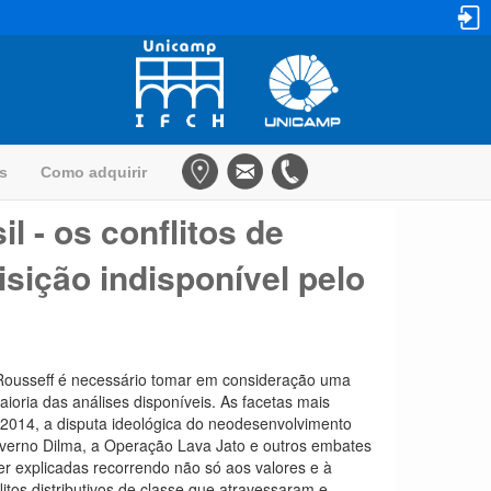
as
Como adquirir
l - os conflitos de
sição indisponível pelo
 Rousseff é necessário tomar em consideração uma
ioria das análises disponíveis. As facetas mais
de 2014, a disputa ideológica do neodesenvolvimento
overno Dilma, a Operação Lava Jato e outros embates
r explicadas recorrendo não só aos valores e à
itos distributivos de classe que atravessaram e