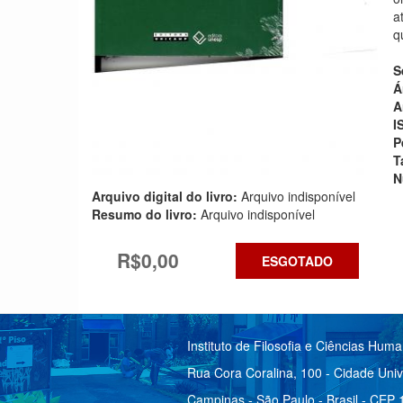
a
q
S
Á
A
I
P
T
N
Arquivo digital do livro:
Arquivo indisponível
Resumo do livro:
Arquivo indisponível
R$0,00
ESGOTADO
Instituto de Filosofia e Ciências Hum
Rua Cora Coralina, 100 - Cidade Univ
Campinas - São Paulo - Brasil - CEP