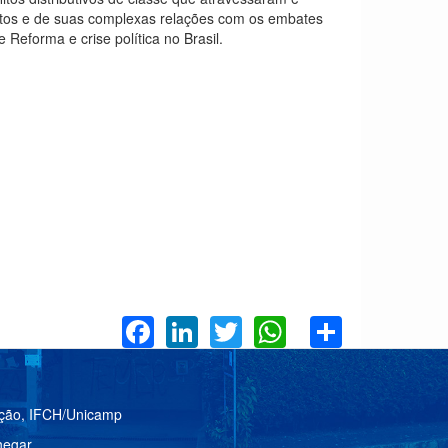
litos e de suas complexas relações com os embates
e Reforma e crise política no Brasil.
Facebook
LinkedIn
Twitter
WhatsApp
Share
ação, IFCH/Unicamp
egar.