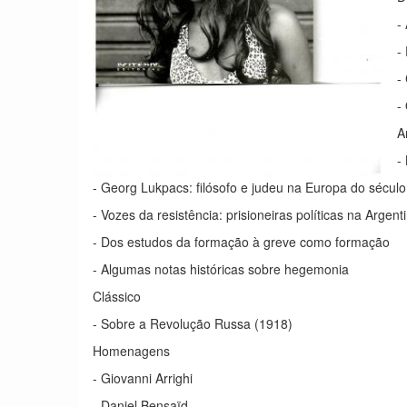
-
-
-
-
A
-
- Georg Lukpacs: filósofo e judeu na Europa do sécul
- Vozes da resistência: prisioneiras políticas na Argen
- Dos estudos da formação à greve como formação
- Algumas notas históricas sobre hegemonia
Clássico
- Sobre a Revolução Russa (1918)
Homenagens
- Giovanni Arrighi
- Daniel Bensaïd