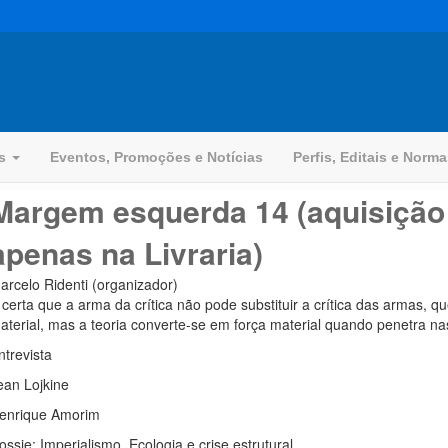
os
Eventos, Promoções e Notícias
Perfis, Editais e Norm
Margem esquerda 14 (aquisição i
apenas na Livraria)
arcelo Ridenti (organizador)
 certa que a arma da crítica não pode substituir a crítica das armas, 
aterial, mas a teoria converte-se em força material quando penetra na
ntrevista
ean Lojkine
enrique Amorim
ossie: Imperialismo, Ecologia e crise estrutural