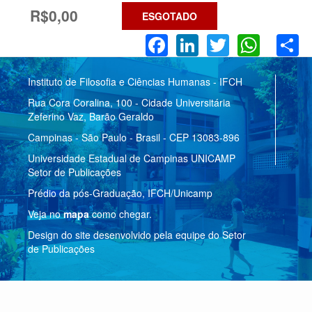
R$0,00
ESGOTADO
Facebook
LinkedIn
Twitter
What
S
Instituto de Filosofia e Ciências Humanas - IFCH
Rua Cora Coralina, 100 - Cidade Universitária
Zeferino Vaz, Barão Geraldo
Campinas - São Paulo - Brasil - CEP 13083-896
Universidade Estadual de Campinas UNICAMP
Setor de Publicações
Prédio da pós-Graduação, IFCH/Unicamp
Veja no
mapa
como chegar.
Design do site desenvolvido pela equipe do Setor
de Publicações