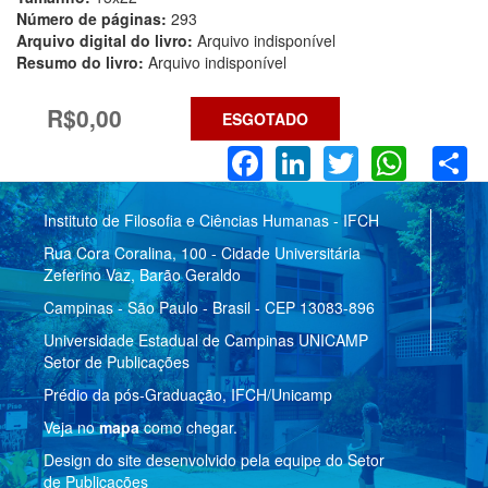
Número de páginas:
293
Arquivo digital do livro:
Arquivo indisponível
Resumo do livro:
Arquivo indisponível
R$0,00
ESGOTADO
Facebook
LinkedIn
Twitter
What
S
Instituto de Filosofia e Ciências Humanas - IFCH
Rua Cora Coralina, 100 - Cidade Universitária
Zeferino Vaz, Barão Geraldo
Campinas - São Paulo - Brasil - CEP 13083-896
Universidade Estadual de Campinas UNICAMP
Setor de Publicações
Prédio da pós-Graduação, IFCH/Unicamp
Veja no
mapa
como chegar.
Design do site desenvolvido pela equipe do Setor
de Publicações