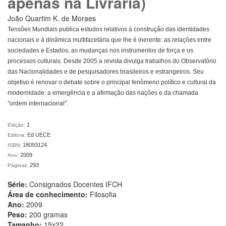
apenas na Livraria)
João Quartim K. de Moraes
Tensões Mundiais publica estudos relativos à construção das identidades
nacionais e à dinâmica multifacetária que lhe é inerente: as relações entre
sociedades e Estados, as mudanças nos instrumentos de força e os
processos culturais. Desde 2005 a revista divulga trabalhos do Observatório
das Nacionalidades e de pesquisadores brasileiros e estrangeiros. Seu
objetivo é renovar o debate sobre o principal fenômeno político e cultural da
modernidade: a emergência e a afirmação das nações e da chamada
"ordem internacional".
1
Edição:
Ed UECE
Editora:
18093124
ISBN:
2009
Ano:
293
Páginas:
Série:
Consignados Docentes IFCH
Área de conhecimento:
Filosofia
Ano:
2009
Peso:
200 gramas
Tamanho:
15x22