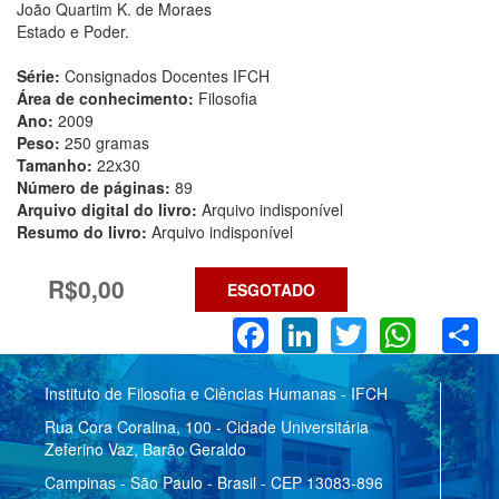
João Quartim K. de Moraes
Estado e Poder.
Série:
Consignados Docentes IFCH
Área de conhecimento:
Filosofia
Ano:
2009
Peso:
250 gramas
Tamanho:
22x30
Número de páginas:
89
Arquivo digital do livro:
Arquivo indisponível
Resumo do livro:
Arquivo indisponível
R$0,00
ESGOTADO
Facebook
LinkedIn
Twitter
What
S
Instituto de Filosofia e Ciências Humanas - IFCH
Rua Cora Coralina, 100 - Cidade Universitária
Zeferino Vaz, Barão Geraldo
Campinas - São Paulo - Brasil - CEP 13083-896