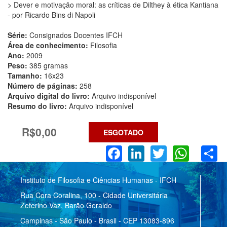
> Dever e motivação moral: as críticas de Dilthey à ética Kantiana
- por Ricardo Bins di Napoli
Série:
Consignados Docentes IFCH
Área de conhecimento:
Filosofia
Ano:
2009
Peso:
385 gramas
Tamanho:
16x23
Número de páginas:
258
Arquivo digital do livro:
Arquivo indisponível
Resumo do livro:
Arquivo indisponível
R$0,00
ESGOTADO
Facebook
LinkedIn
Twitter
What
S
Instituto de Filosofia e Ciências Humanas - IFCH
Rua Cora Coralina, 100 - Cidade Universitária
Zeferino Vaz, Barão Geraldo
Campinas - São Paulo - Brasil - CEP 13083-896