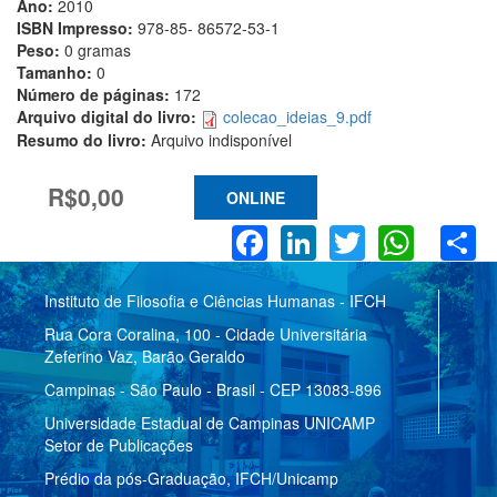
Ano:
2010
ISBN Impresso:
978-85- 86572-53-1
Peso:
0 gramas
Tamanho:
0
Número de páginas:
172
Arquivo digital do livro:
colecao_ideias_9.pdf
Resumo do livro:
Arquivo indisponível
R$0,00
ONLINE
Facebook
LinkedIn
Twitter
What
S
Instituto de Filosofia e Ciências Humanas - IFCH
Rua Cora Coralina, 100 - Cidade Universitária
Zeferino Vaz, Barão Geraldo
Campinas - São Paulo - Brasil - CEP 13083-896
Universidade Estadual de Campinas UNICAMP
Setor de Publicações
Prédio da pós-Graduação, IFCH/Unicamp