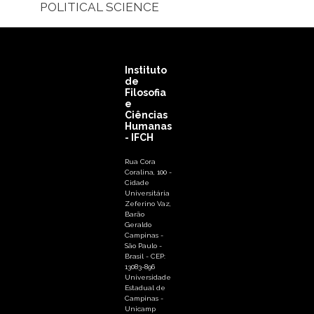
POLITICAL SCIENCE
Instituto
de
Filosofia
e
Ciências
Humanas
- IFCH
Rua Cora
Coralina, 100 -
Cidade
Universitária
Zeferino Vaz,
Barão
Geraldo
Campinas -
São Paulo -
Brasil - CEP:
13083-896
Universidade
Estadual de
Campinas -
Unicamp