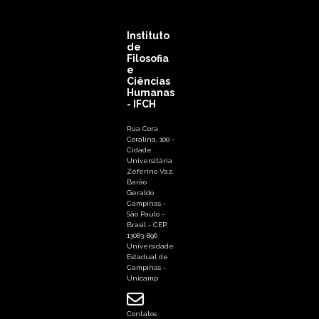
Instituto
de
Filosofia
e
Ciências
Humanas
- IFCH
Rua Cora
Coralina, 100 -
Cidade
Universitária
Zeferino Vaz,
Barão
Geraldo
Campinas -
São Paulo -
Brasil - CEP:
13083-896
Universidade
Estadual de
Campinas -
Unicamp
Contatos