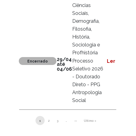
Ciências
Sociais,
Demografia,
Filosofia,
História,
Sociologia e
Profhistória
29/04
Processo
Ler mais
Encerrado
até
Seletivo 2026
04/06
- Doutorado
Direto - PPG
Antropologia
Social
Paginação
1
2
3
…
››
Último »
Próxima página
Última página