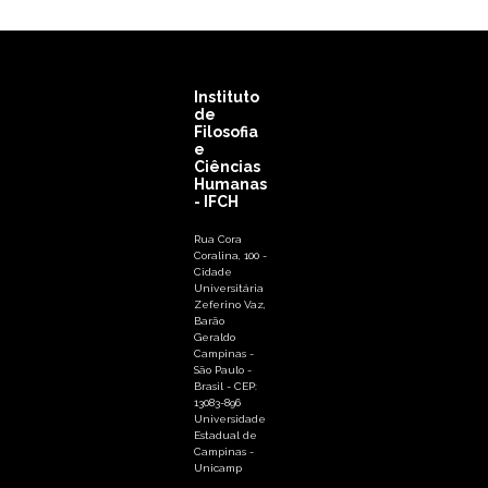
Instituto
de
Filosofia
e
Ciências
Humanas
- IFCH
Rua Cora
Coralina, 100 -
Cidade
Universitária
Zeferino Vaz,
Barão
Geraldo
Campinas -
São Paulo -
Brasil - CEP:
13083-896
Universidade
Estadual de
Campinas -
Unicamp