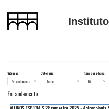
Pular
para
o
conteúdo
Institut
principal
Situação
Categoria
Itens por página
Em andamento
ALUNOS ESPECIAIS 2º semestre 2025 - Antropologia Socia