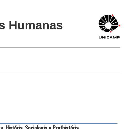
ias Humanas
, História, Sociologia e Profhistória