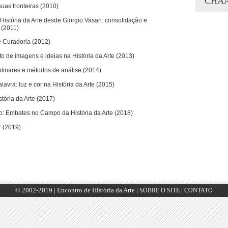
CHA
suas fronteiras (2010)
stória da Arte desde Giorgio Vasari: consolidação e
 (2011)
e Curadoria (2012)
to de imagens e ideias na História da Arte (2013)
linares e métodos de análise (2014)
avra: luz e cor na História da Arte (2015)
stória da Arte (2017)
o: Embates no Campo da História da Arte (2018)
r (2019)
© 2002-2019 | Encontro de História da Arte |
|
SOBRE O SITE
CONTATO