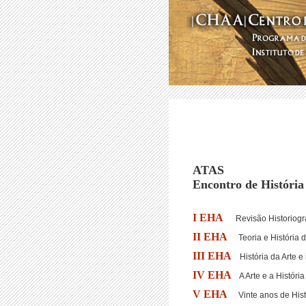
ATAS
E
ncontro de História
I EHA
Revisão Historiográf
II EHA
Teoria e História d
III EHA
História da Arte e 
IV EHA
A Arte e a História
V EHA
Vinte anos de His