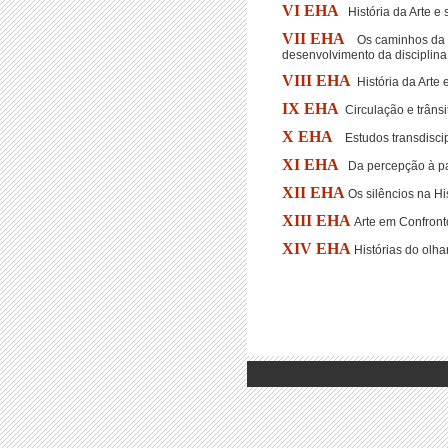
VI EHA
História da Arte e 
VII EHA
Os caminhos da Hi
desenvolvimento da disciplina
VIII EHA
História da Arte 
IX EHA
Circulação e trânsi
X EHA
Estudos transdiscip
XI EHA
Da percepção à pal
XII EHA
Os silêncios na Hi
XIII EHA
Arte em Confront
XIV EHA
Histórias do olha