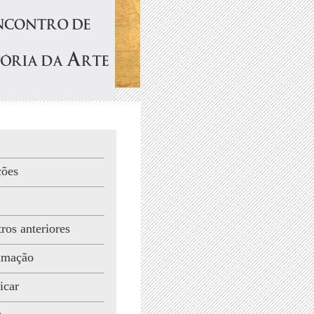
ções
ros anteriores
amação
icar