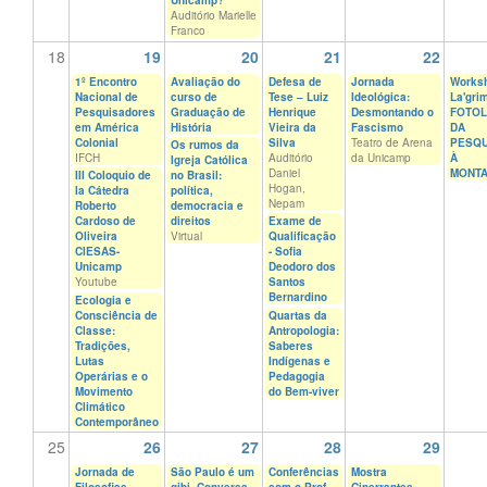
Unicamp?
Auditório Marielle
Franco
18
19
20
21
22
1º Encontro
Avaliação do
Defesa de
Jornada
Works
Nacional de
curso de
Tese – Luiz
Ideológica:
La'gri
Pesquisadores
Graduação de
Henrique
Desmontando o
FOTOL
em América
História
Vieira da
Fascismo
DA
Colonial
Silva
Teatro de Arena
PESQU
Os rumos da
IFCH
Auditório
da Unicamp
À
Igreja Católica
Daniel
MONT
III Coloquio de
no Brasil:
Hogan,
la Cátedra
política,
Nepam
Roberto
democracia e
Cardoso de
direitos
Exame de
Oliveira
Virtual
Qualificação
CIESAS-
- Sofia
Unicamp
Deodoro dos
Youtube
Santos
Bernardino
Ecologia e
Consciência de
Quartas da
Classe:
Antropologia:
Tradições,
Saberes
Lutas
Indígenas e
Operárias e o
Pedagogia
Movimento
do Bem-viver
Climático
Contemporâneo
25
26
27
28
29
Jornada de
São Paulo é um
Conferências
Mostra
Filosofias
gibi. Conversa
com o Prof.
Cinerrantes