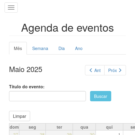
Pular
Toggle
para
navigation
o
conteúdo
Agenda de eventos
principal
Abas
Mês
(aba
Semana
Dia
Ano
primárias
ativa)
Maio 2025
Ant
Próx
Título do evento:
Buscar
Limpar
dom
seg
ter
qua
qui
s
27
28
29
30
1