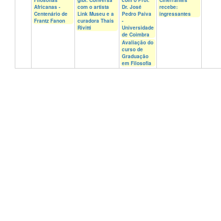
Africanas -
com o artista
Dr. José
recebe:
Centenário de
Link Museu e a
Pedro Paiva
ingressantes
Frantz Fanon
curadora Thaís
-
Rivitti
Universidade
de Coimbra
Avaliação do
curso de
Graduação
em Filosofia