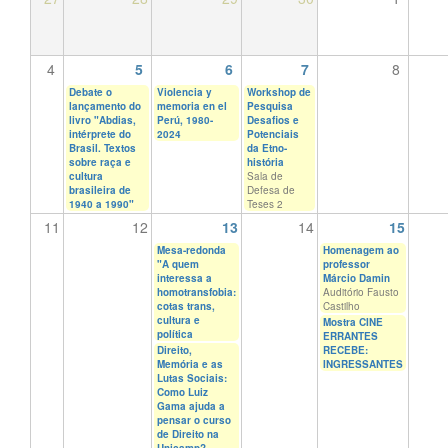
4
5
6
7
8
Debate o
Violencia y
Workshop de
lançamento do
memoria en el
Pesquisa
livro "Abdias,
Perú, 1980-
Desafios e
intérprete do
2024
Potenciais
Brasil. Textos
da Etno-
sobre raça e
história
cultura
Sala de
brasileira de
Defesa de
1940 a 1990"
Teses 2
11
12
13
14
15
Mesa-redonda
Homenagem ao
"A quem
professor
interessa a
Márcio Damin
homotransfobia:
Auditório Fausto
cotas trans,
Castilho
cultura e
Mostra CINE
política
ERRANTES
Direito,
RECEBE:
Memória e as
INGRESSANTES
Lutas Sociais:
Como Luiz
Gama ajuda a
pensar o curso
de Direito na