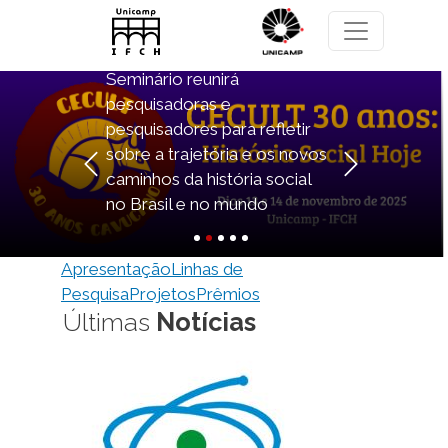
Pular para o conteúdo principal
Cecult 30 anos: História Social
Hoje
Seminário reunirá
pesquisadoras e
pesquisadores para refletir
sobre a trajetória e os novos
Anterior
Próximo
caminhos da história social
no Brasil e no mundo
Apresentação
Linhas de
Pesquisa
Projetos
Prêmios
Últimas
Notícias