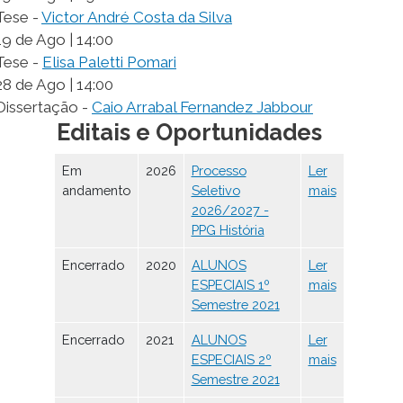
Tese -
Victor André Costa da Silva
19 de Ago | 14:00
Tese -
Elisa Paletti Pomari
28 de Ago | 14:00
Dissertação -
Caio Arrabal Fernandez Jabbour
Editais e Oportunidades
Em
2026
Processo
Ler
andamento
Seletivo
mais
2026/2027 -
PPG História
Encerrado
2020
ALUNOS
Ler
ESPECIAIS 1º
mais
Semestre 2021
Encerrado
2021
ALUNOS
Ler
ESPECIAIS 2º
mais
Semestre 2021