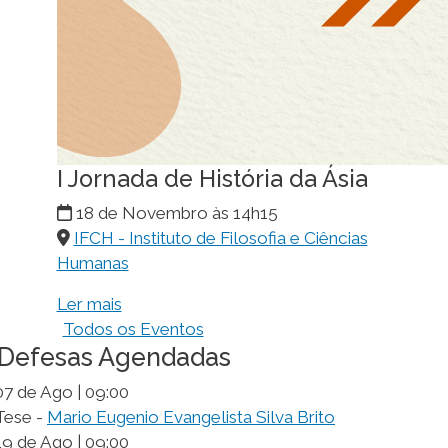
I Jornada de História da Ásia
18 de Novembro às 14h15
IFCH - Instituto de Filosofia e Ciências
Humanas
Ler mais
Todos os Eventos
Defesas Agendadas
07 de Ago | 09:00
Tese -
Mario Eugenio Evangelista Silva Brito
19 de Ago | 09:00