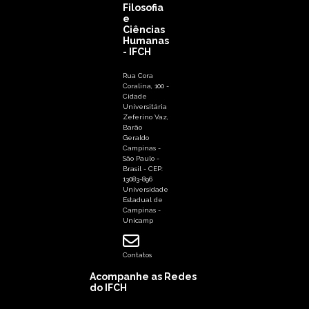
Filosofia
e
Ciências
Humanas
- IFCH
Rua Cora
Coralina, 100 -
Cidade
Universitária
Zeferino Vaz,
Barão
Geraldo
Campinas -
São Paulo -
Brasil - CEP:
13083-896
Universidade
Estadual de
Campinas -
Unicamp
Contatos
Acompanhe as Redes
do IFCH