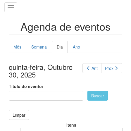
Pular
Toggle
para
navigation
o
conteúdo
Agenda de eventos
principal
Abas
Mês
Semana
Dia
(aba
Ano
primárias
ativa)
quinta-feira, Outubro
Ant
Próx
30, 2025
Título do evento:
Buscar
Limpar
Itens