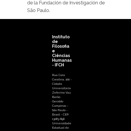
de la Fundación de Investigación de
São Paulo.
Instituto
de
Filosofia
e
Ciências
Humanas
- IFCH
Rua Cora
Coralina, 100 -
Cidade
Universitária
Zeferino Vaz,
Barão
Geraldo
Campinas -
São Paulo -
Brasil - CEP:
13083-896
Universidade
Estadual de