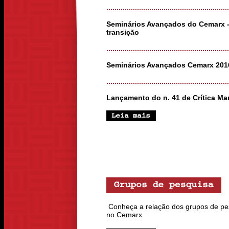
............................................................
Seminários Avançados do Cemarx -
transição
............................................................
Seminários Avançados Cemarx 201
............................................................
Lançamento do n. 41 de Crítica Mar
Conheça a relação dos grupos de pe
no Cemarx