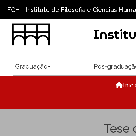
Pular para o conteúdo principal
IFCH - Instituto de Filosofia e Ciências Hum
Instit
Graduação
Pós-graduaçã
Toggle submenu
Iníci
Tese 