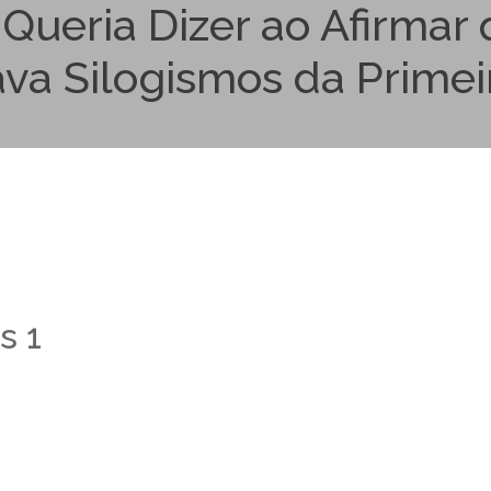
 Queria Dizer ao Afirmar
a Silogismos da Primei
s 1