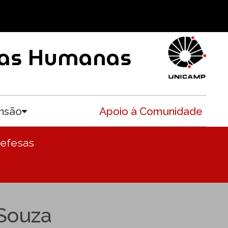
ncias Humanas
nsão
Apoio à Comunidade
Toggle submenu
Defesas
 Souza