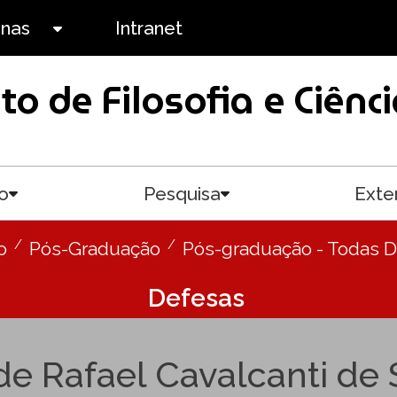
anas
Intranet
Toggle submenu
uto de Filosofia e Ciê
o
Pesquisa
Exte
Toggle submenu
Toggle submenu
o
Pós-Graduação
Pós-graduação - Todas 
Defesas
de Rafael Cavalcanti de