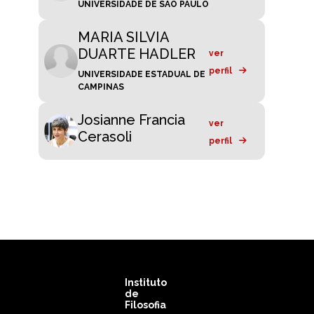
UNIVERSIDADE DE SÃO PAULO
MARIA SILVIA
DUARTE HADLER
ver
perfil
UNIVERSIDADE ESTADUAL DE
CAMPINAS
Josianne Francia
ver
Cerasoli
perfil
Instituto
de
Filosofia