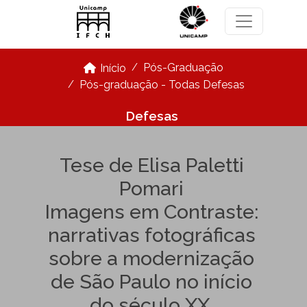
Pular para o conteúdo principal
Pós-Graduação
Início
Pós-graduação - Todas Defesas
Defesas
Tese de Elisa Paletti
Pomari
Imagens em Contraste:
narrativas fotográficas
sobre a modernização
de São Paulo no início
do século XX.