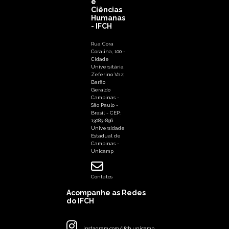
e
Ciências
Humanas
- IFCH
Rua Cora
Coralina, 100 -
Cidade
Universitária
Zeferino Vaz,
Barão
Geraldo
Campinas -
São Paulo -
Brasil - CEP:
13083-896
Universidade
Estadual de
Campinas -
Unicamp
Contatos
Acompanhe as Redes
do IFCH
instagram.com/ifch.unicamp