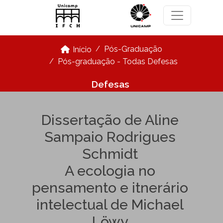
Pular para o conteúdo principal
Pós-Graduação
Início
Pós-graduação - Todas Defesas
Defesas
Dissertação de Aline
Sampaio Rodrigues
Schmidt
A ecologia no
pensamento e itnerário
intelectual de Michael
Löwy