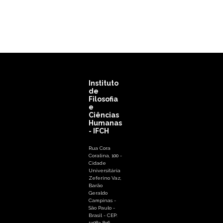
Instituto
de
Filosofia
e
Ciências
Humanas
- IFCH
Rua Cora
Coralina, 100 -
Cidade
Universitária
Zeferino Vaz,
Barão
Geraldo
Campinas -
São Paulo -
Brasil - CEP:
13083-896