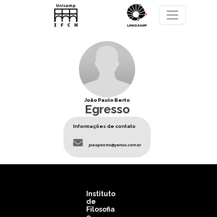
Pular para o conteúdo principal
João Paulo Berto
Egresso
Informações de contato
joaopberto@yahoo.com.br
Instituto
de
Filosofia
e