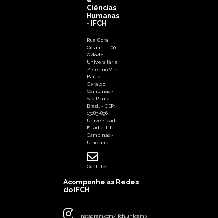
Ciências
Humanas
- IFCH
Rua Cora
Coralina, 100 -
Cidade
Universitária
Zeferino Vaz,
Barão
Geraldo
Campinas -
São Paulo -
Brasil - CEP:
13083-896
Universidade
Estadual de
Campinas -
Unicamp
Contatos
Acompanhe as Redes
do IFCH
instagram.com/ifch.unicamp