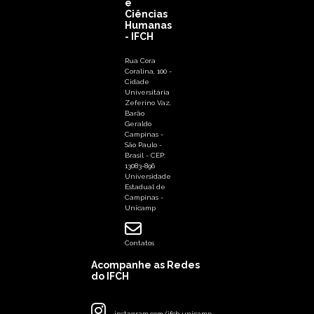
e
Ciências
Humanas
- IFCH
Rua Cora
Coralina, 100 -
Cidade
Universitária
Zeferino Vaz,
Barão
Geraldo
Campinas -
São Paulo -
Brasil - CEP:
13083-896
Universidade
Estadual de
Campinas -
Unicamp
Contatos
Acompanhe as Redes
do IFCH
instagram.com/ifch.unicamp