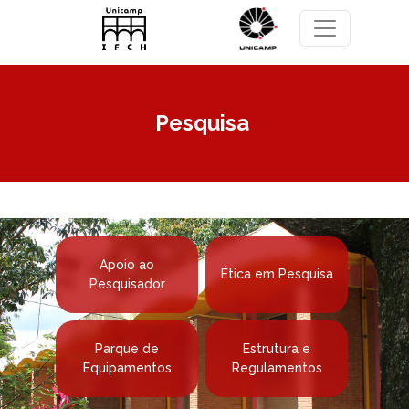
Pular para o conteúdo principal
Pesquisa
Apoio ao
Ética em Pesquisa
Pesquisador
Parque de
Estrutura e
Equipamentos
Regulamentos