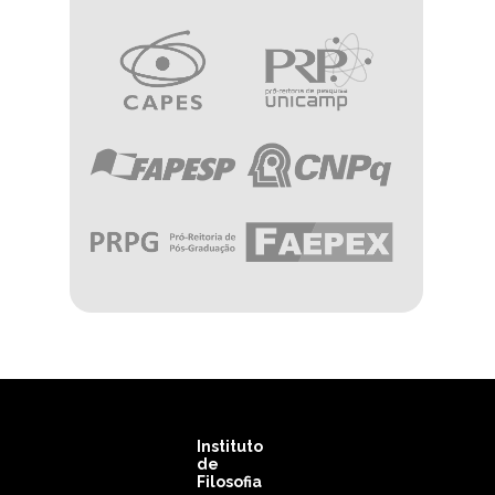
Imagem
Imagem
Imagem
Imagem
Imagem
Imagem
Instituto
de
Filosofia