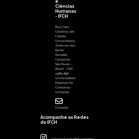
e
Ciências
Humanas
- IFCH
Rua Cora
Coralina, 100 -
Cidade
Universitária
Zeferino Vaz,
Barão
Geraldo
Campinas -
São Paulo -
Brasil - CEP:
13083-896
Universidade
Estadual de
Campinas -
Unicamp
Contatos
Acompanhe as Redes
do IFCH
instagram.com/ifch.unicamp