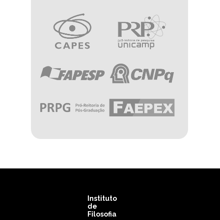
Imagem
Imagem
Imagem
Imagem
Imagem
Imagem
Instituto
de
Filosofia