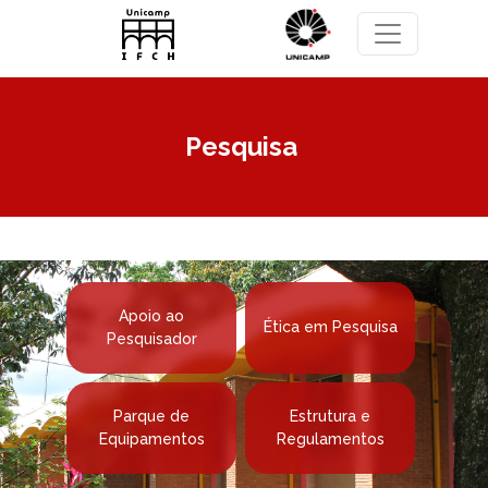
Pular para o conteúdo principal
Pesquisa
Apoio ao
Ética em Pesquisa
Pesquisador
Parque de
Estrutura e
Equipamentos
Regulamentos