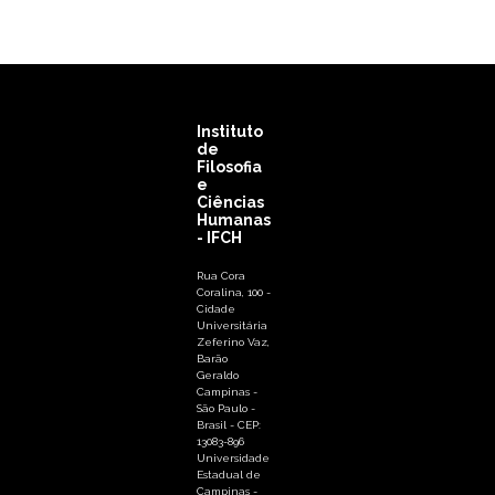
Instituto
de
Filosofia
e
Ciências
Humanas
- IFCH
Rua Cora
Coralina, 100 -
Cidade
Universitária
Zeferino Vaz,
Barão
Geraldo
Campinas -
São Paulo -
Brasil - CEP:
13083-896
Universidade
Estadual de
Campinas -