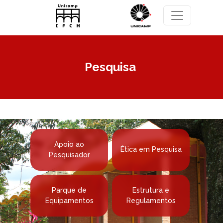
Pular para o conteúdo principal
Pesquisa
Apoio ao
Ética em Pesquisa
Pesquisador
Parque de
Estrutura e
Equipamentos
Regulamentos