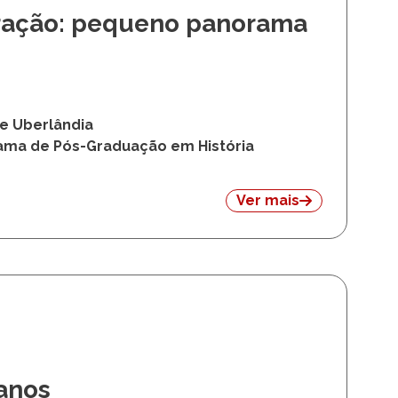
gração: pequeno panorama
de Uberlândia
rama de Pós-Graduação em História
Ver mais
anos