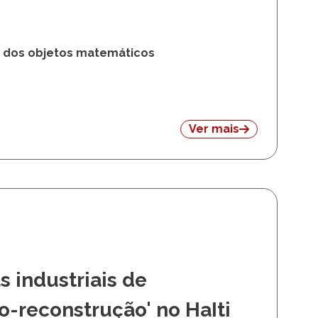
de dos objetos matemáticos
Ver mais
 industriais de
o-reconstrução' no HaIti