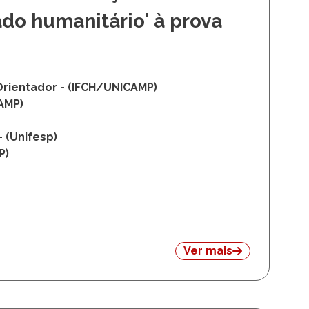
do humanitário' à prova
 Orientador - (IFCH/UNICAMP)
CAMP)
- (Unifesp)
P)
Ver mais