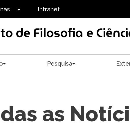
anas
Intranet
Toggle submenu
uto de Filosofia e Ciê
o
Pesquisa
Exte
Toggle submenu
Toggle submenu
das as Notíc