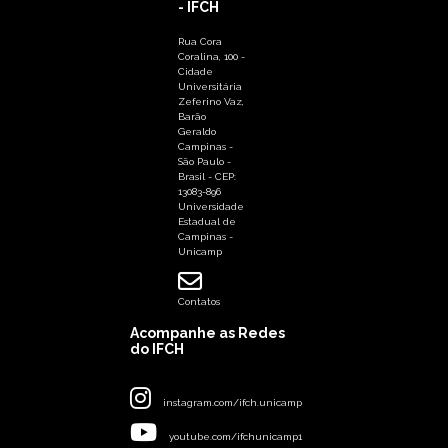
- IFCH
Rua Cora
Coralina, 100 -
Cidade
Universitária
Zeferino Vaz,
Barão
Geraldo
Campinas -
São Paulo -
Brasil - CEP:
13083-896
Universidade
Estadual de
Campinas -
Unicamp
Contatos
Acompanhe as Redes
do IFCH
instagram.com/ifch.unicamp
youtube.com/ifchunicamp1