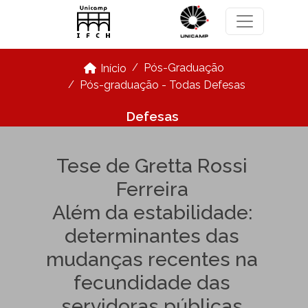
Pular para o conteúdo principal
Pós-Graduação
Início
Pós-graduação - Todas Defesas
Defesas
Tese de Gretta Rossi
Ferreira
Além da estabilidade:
determinantes das
mudanças recentes na
fecundidade das
servidoras públicas