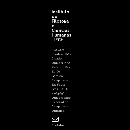
Instituto
de
Filosofia
e
Ciências
Humanas
- IFCH
Rua Cora
Coralina, 100 -
Cidade
Universitária
Zeferino Vaz,
Barão
Geraldo
Campinas -
São Paulo -
Brasil - CEP:
13083-896
Universidade
Estadual de
Campinas -
Unicamp
Contatos